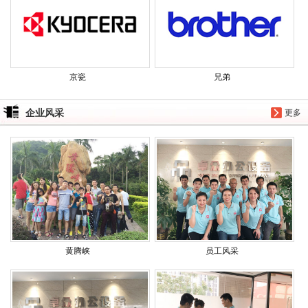
京瓷
兄弟
企业风采
更多
黄腾峡
员工风采