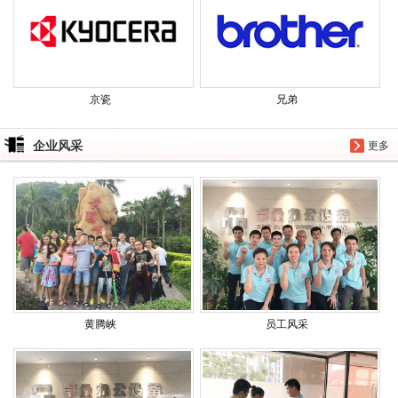
京瓷
兄弟
企业风采
更多
黄腾峡
员工风采