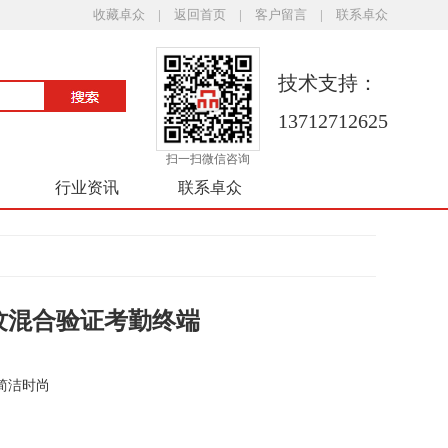
收藏卓众
|
返回首页
|
客户留言
|
联系卓众
技术支持：
13712712625
扫一扫微信咨询
行业资讯
联系卓众
部指纹混合验证考勤终端
简洁时尚