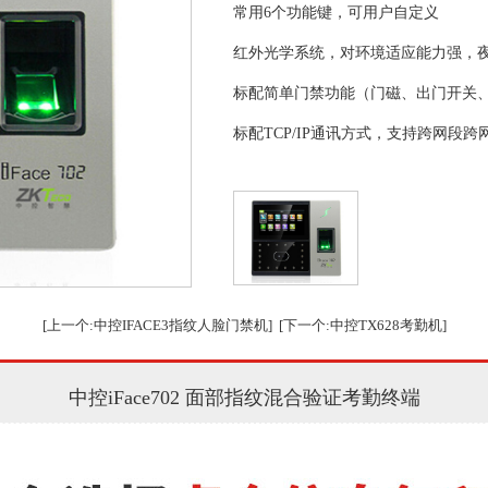
常用6个功能键，可用户自定义
红外光学系统，对环境适应能力强，
标配简单门禁功能（门磁、出门开关、锁
标配TCP/IP通讯方式，支持跨网段跨
webserver管理模式与PC软件管理
可选配外接定时响铃
ID卡验证与面部识别相结合，彻底解
ZKFinger10.0指纹面部混合识别算法
[上一个:中控IFACE3指纹人脸门禁机]
[下一个:中控TX628考勤机]
胡须、眼镜、刘海等覆盖物，自然表
面部识别容量：400张脸
中控iFace702 面部指纹混合验证考勤终端
指纹容量：2000枚
记录容量：100000条.