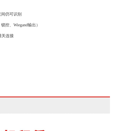
夜间仍可识别
控、Wiegand输出）
网关连接
模式相结合，更灵活
决单个生物识别应用的局限性
情、夸张表情均可比对