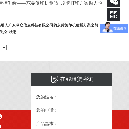
325
咨询
管控升级——东莞复印机租赁+刷卡打印方案助力企
在引入广东卓众信息科技有限公司的
东莞复印机租赁
方案之前，
失控”状态......
在线租赁咨询
您的姓名：
您的电话：
产品需求：