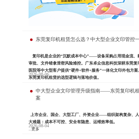
东莞复印机租赁怎么选？中大型企业文印管控
复
印机是企业的
“沉默成本中心”——设备采购占用现金流
审批、文件错拿泄密风险难控。广东卓众信息科技深耕东莞复
医院等中大型客户提供“硬件
+
软件
+
服务”一体化文印外包方
2026-08-06
东莞复印机租赁的选型逻辑与落地价值。
...更多
中大型企业文印管理升级指南——东莞复印机
案
上市企业、国企、大型工厂、外资企业
——组织架构复杂、
大难题：
成本不可控、安全有隐患、运维效率低
。
2026-08-04
...更多