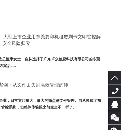
：大型上市企业用东莞复印机租赁刷卡文印管控解
、安全风险归零
政总监李女士，自从
​选择了广东卓众信息科技有限公司的
东莞
后......
案例：从文件丢失到高效管理的转
企业，日常文印量大，
最大的痛点是文件管理。自从
换成了
东
400-
卡管控系统，但整体体验跟之前完全不一样了。
0769-
在线