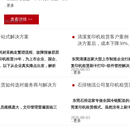
...更多
2026-08-07
一站式解决方案
清溪复印机租赁客户案例
决方案后，成本下降30%
、耗材采购走繁琐流程、故障报修层层
印机租赁
20
年，为上市企业、国企、
东莞清溪这家大型上市制造企业行
案。以下从企业真实痛点出发，解析
复印机租赁刷卡打印
+软件管控解决方案
2026-08-05
...更多
租赁如何选对服务商与解决方
石排物流公司复印机租赁
东莞石排这家专做全国冷链配送的
人员规模庞大，文印管理普遍面临三
莞复印机租赁
模式。虽然没有上刷
2026-08-03
...更多