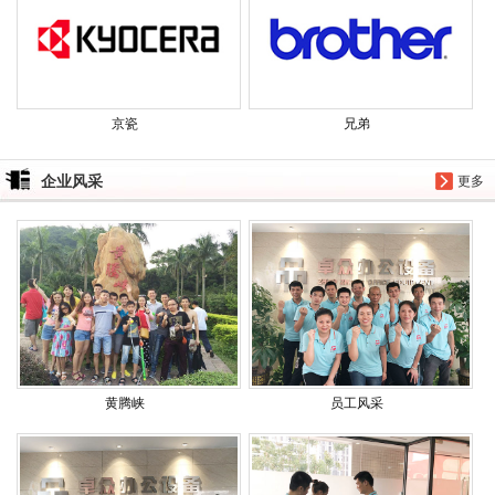
京瓷
兄弟
企业风采
更多
黄腾峡
员工风采