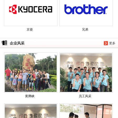
京瓷
兄弟
企业风采
更多
黄腾峡
员工风采