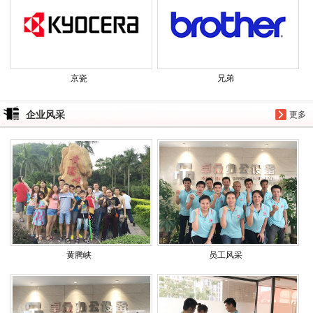
京瓷
兄弟
企业风采
更多
黄腾峡
员工风采