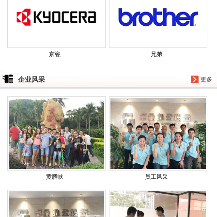
京瓷
兄弟
企业风采
更多
黄腾峡
员工风采