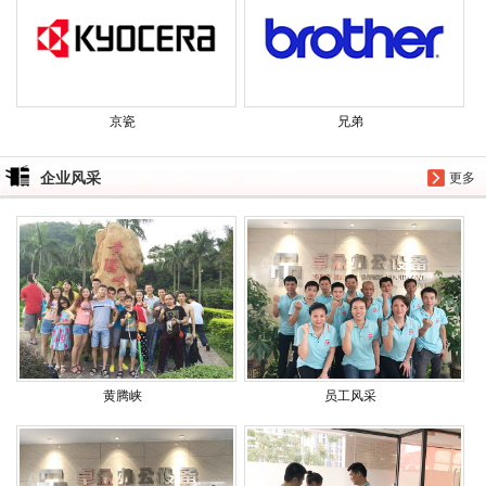
京瓷
兄弟
企业风采
更多
黄腾峡
员工风采