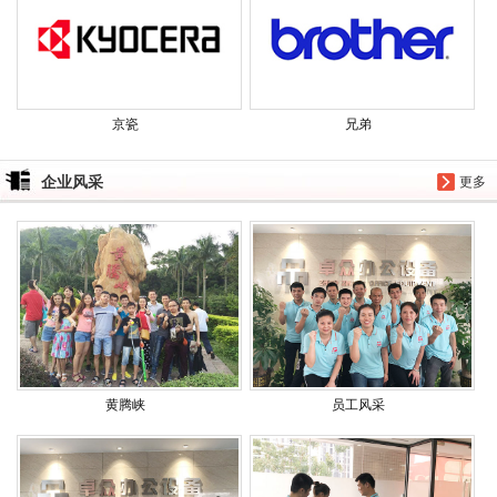
京瓷
兄弟
企业风采
更多
黄腾峡
员工风采