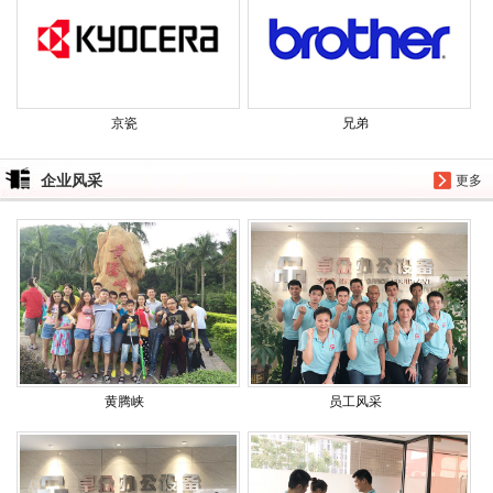
京瓷
兄弟
企业风采
更多
黄腾峡
员工风采