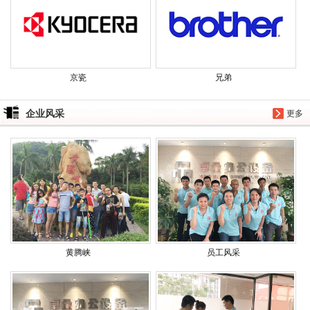
京瓷
兄弟
企业风采
更多
黄腾峡
员工风采