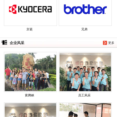
京瓷
兄弟
企业风采
更多
黄腾峡
员工风采