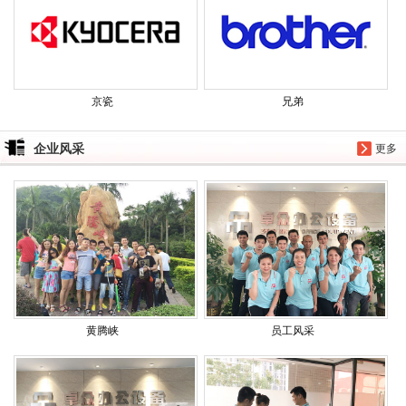
京瓷
兄弟
企业风采
更多
黄腾峡
员工风采