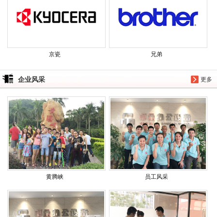
京瓷
兄弟
企业风采
更多
黄腾峡
员工风采