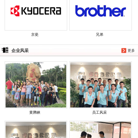
京瓷
兄弟
企业风采
更多
黄腾峡
员工风采