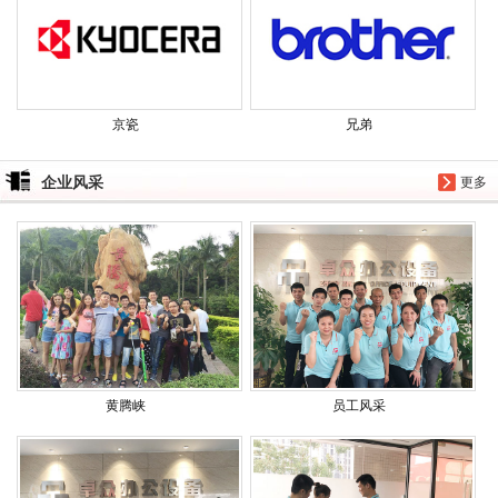
京瓷
兄弟
企业风采
更多
黄腾峡
员工风采