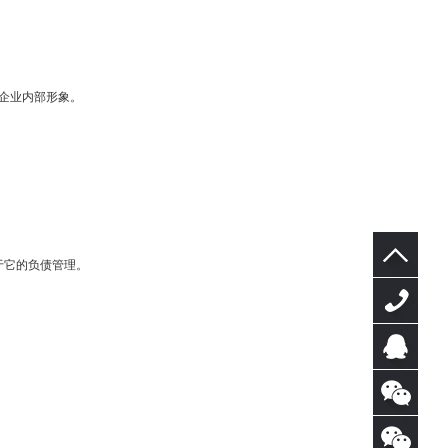
企业内部形象。
于它的负债管理。
400-
0769-
在线
325
咨询