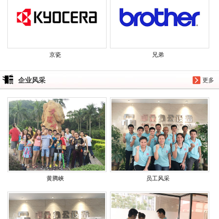
京瓷
兄弟
企业风采
更多
黄腾峡
员工风采