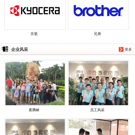
京瓷
兄弟
企业风采
更多
黄腾峡
员工风采