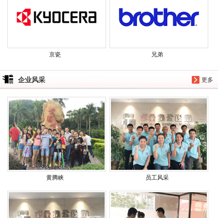
京瓷
兄弟
企业风采
更多
黄腾峡
员工风采