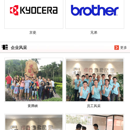
京瓷
兄弟
企业风采
更多
黄腾峡
员工风采