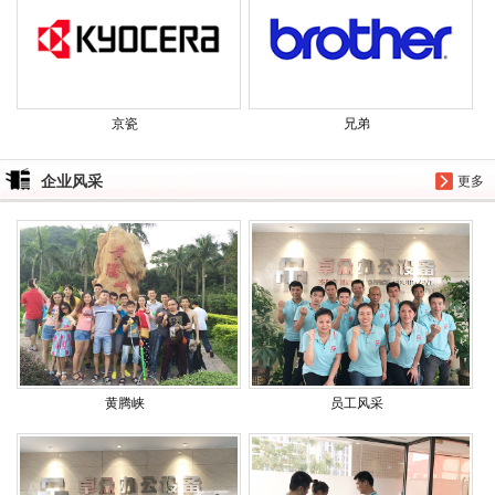
京瓷
兄弟
企业风采
更多
黄腾峡
员工风采