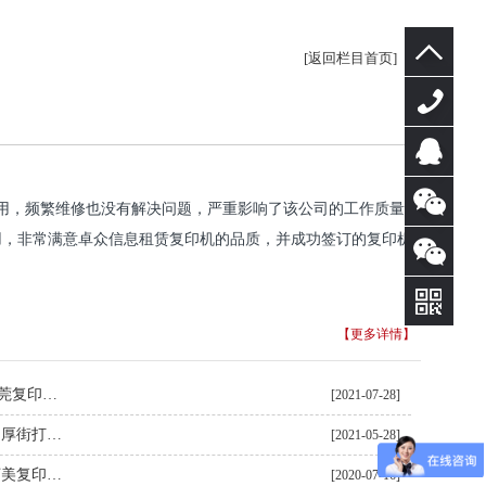
[返回栏目首页]
400-
0769-
在线
用，频繁维修也没有解决问题，严重影响了该公司的工作质量，
用，非常满意卓众信息租赁复印机的品质，并成功签订的复印机
325
咨询
【更多详情】
打印白线复印正常什么情况？东莞复印机出租教你自已动手搞定难题
[2021-07-28]
复印机卡纸了怎么办？着急打印 厚街打印机出租几步教你简单拆招
[2021-05-28]
东莞桥头复印机出租与您分享 柯美复印机扫描功能使用全解
[2020-07-16]