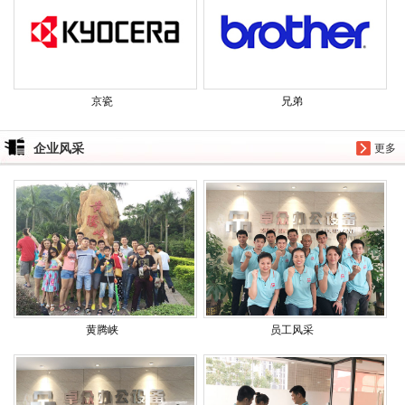
京瓷
兄弟
企业风采
更多
黄腾峡
员工风采