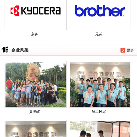
京瓷
兄弟
企业风采
更多
黄腾峡
员工风采