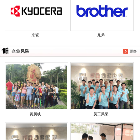
京瓷
兄弟
企业风采
更多
黄腾峡
员工风采